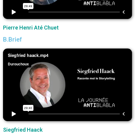
Pierre Henri Até Chuet
B.Brief
Siegfried Haack